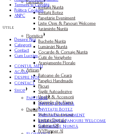
Papetărie
Termeni si Condiții
Invitații Nuntă
Politică Cookies
Invitații Botez
ANPC
Papetărie Eveniment
Liste Opis & Panouri Welcome
Utile
Jurăminte Nuntă
Floristică
Despre Noi
Buchete Nuntă
Categorii
Lumânări Nuntă
Contact
Cocarde & Corsaje Nuntă
Cum Lucrăm
Cutii de Verighete
Aranjamente Florale
Contul Meu
Artizan
Acasă
Batoane de Ceară
Despre Noi
Panglici Handmade
Contact
Plicuri
Shop
Sigilii Autoadezive
Unelte & Accesorii
Papetărie
Ștampile din Alamă
Invitații Nuntă
Invitații Botez
Digital
Papetărie Eveniment
Website Eveniment
Invitații Digitale
Liste Opis & Panouri Welcome
Galerie QR
Jurăminte Nuntă
IVYPlanner AI
Floristică