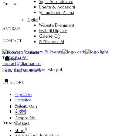
Sigilii Autoadezive
Digital
Unelte & Accesorii
Ștampile din Alamă
Digital
Website Eveniment
Artizan
Invitații Digitale
Galerie QR
Contact
IVYPlanner AI
A: București, România
T:
0749 844 581
(0)
contact@diaphan.ro
Coșul de cumpărături este gol.
Insta: diaphan.events
Categorii
Papetărie
Floristică
Artizan
Contul Meu
Digital
Acasă
Despre Noi
Informații
Contact
Shop
Politică Confidențialitate