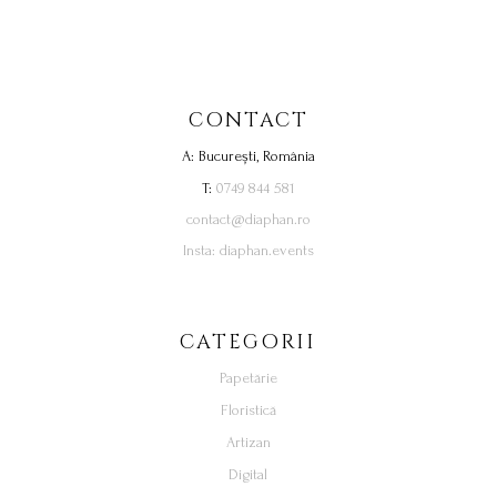
CONTACT
A: București, România
T:
0749 844 581
contact@diaphan.ro
Insta: diaphan.events
CATEGORII
Papetărie
Floristică
Artizan
Digital