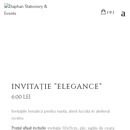
Skip
to
the
(0)
content
INVITAȚIE ”ELEGANCE”
6.00
LEI
Invitațiile tematică pentru nuntă, atent lucrată în atelierul
nostru.
Prețul afișat include:
invitație 10x15cm., plic, sigiliu de ceară.