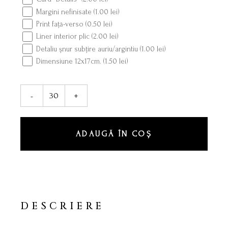
Margini nefinisate (
1.00
lei
)
Print față-verso (
0.50
lei
)
Liner interior plic (
2.00
lei
)
Detaliu șnur subțire auriu/argintiu (
1.00
lei
)
Dimensiune 12x17cm. (
1.50
lei
)
Invitație ”Elegance” quantity
-
+
ADAUGĂ ÎN COȘ
DESCRIERE