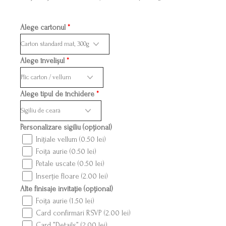
Alege cartonul
*
Alege învelișul
*
Alege tipul de închidere
*
Personalizare sigiliu (opțional)
Inițiale vellum (
0.50
lei
)
Foiță aurie (
0.50
lei
)
Petale uscate (
0.50
lei
)
Inserție floare (
2.00
lei
)
Alte finisaje invitație (opțional)
Foiță aurie (
1.50
lei
)
Card confirmări RSVP (
2.00
lei
)
Card ”Details” (
2.00
lei
)