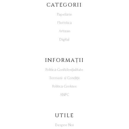
CATEGORII
Papetărie
Floristică
Artizan
Digital
INFORMAȚII
Politică Confidențialitate
Termeni si Condiții
Politică Cookies
ANPC
UTILE
Despre Noi