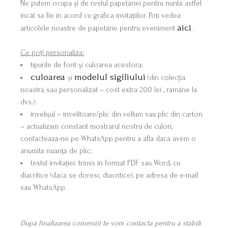
Ne putem ocupa și de restul papetăriei pentru nuntă astfel
încât să fie în acord cu grafica invitațiilor. Poți vedea
aici
articolele noastre de papetărie pentru eveniment
.
Ce poți personaliza:
tipurile de font și culoarea acestora;
culoarea
modelul sigiliului
și
(din colecția
noastră sau personalizat – cost extra 200 lei , rămâne la
dvs.);
învelișul – învelitoare/plic din vellum sau plic din carton
– actualizăm constant mostrarul nostru de culori,
contactează-ne pe WhatsApp pentru a afla dacă avem o
anumită nuanță de plic;
textul invitației: trimis în format PDF sau Word, cu
diacritice (dacă se doresc diacritice), pe adresa de e-mail
sau WhatsApp.
După finalizarea comenzii te vom contacta pentru a stabili