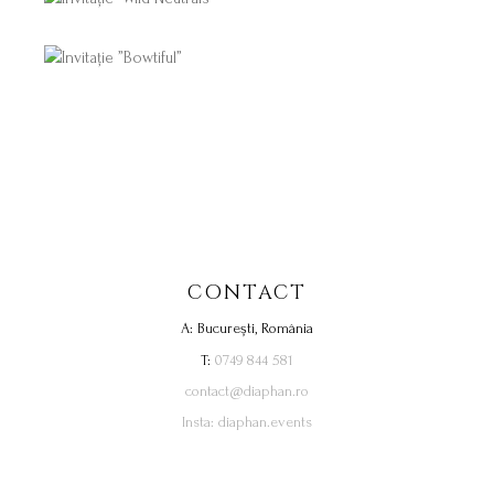
CONTACT
A: București, România
T:
0749 844 581
contact@diaphan.ro
Insta: diaphan.events