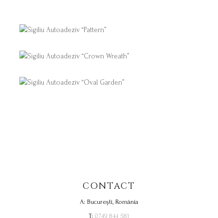
CONTACT
A: București, România
T:
0749 844 581