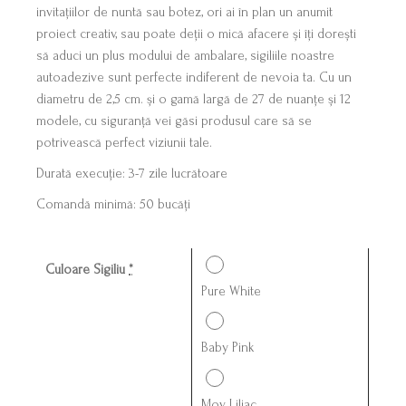
invitațiilor de nuntă sau botez, ori ai în plan un anumit
proiect creativ, sau poate deții o mică afacere și îți dorești
să aduci un plus modului de ambalare, sigiliile noastre
autoadezive sunt perfecte indiferent de nevoia ta. Cu un
diametru de 2,5 cm. și o gamă largă de 27 de nuanțe și 12
modele, cu siguranță vei găsi produsul care să se
potrivească perfect viziunii tale.
Durată execuție: 3-7 zile lucrătoare
Comandă minimă: 50 bucăți
Culoare Sigiliu
*
Pure White
Baby Pink
Mov Liliac