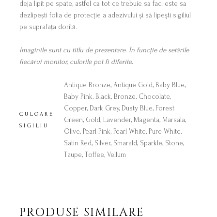
deja lipit pe spate, astfel că tot ce trebuie să faci este să
dezlipești folia de protecție a adezivului și să lipești sigiliul
pe suprafața dorită.
Imaginile sunt cu titlu de prezentare. În funcție de setările
fiecărui monitor, culorile pot fi diferite.
Antique Bronze, Antique Gold, Baby Blue,
Baby Pink, Black, Bronze, Chocolate,
Copper, Dark Grey, Dusty Blue, Forest
CULOARE
Green, Gold, Lavender, Magenta, Marsala,
SIGILIU
Olive, Pearl Pink, Pearl White, Pure White,
Satin Red, Silver, Smarald, Sparkle, Stone,
Taupe, Toffee, Vellum
PRODUSE SIMILARE