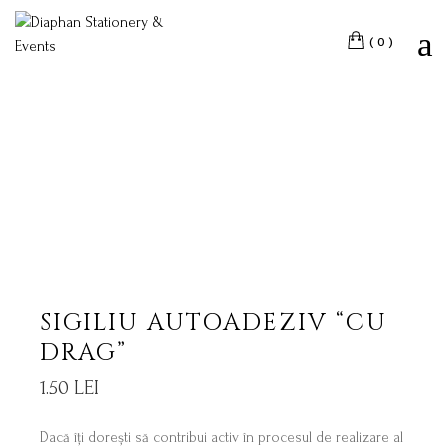
Skip
to
the
(0)
content
SIGILIU AUTOADEZIV “CU
DRAG”
1.50
LEI
Dacă îți dorești să contribui activ în procesul de realizare al