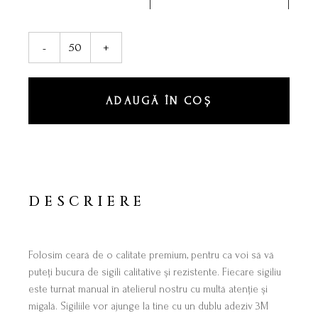
Sigiliu Autoadeziv “Cu Drag” quantity
-
+
ADAUGĂ ÎN COȘ
DESCRIERE
Folosim ceară de o calitate premium, pentru ca voi să vă
puteți bucura de sigili calitative și rezistente. Fiecare sigiliu
este turnat manual în atelierul nostru cu multă atenție și
migală. Sigiliile vor ajunge la tine cu un dublu adeziv 3M