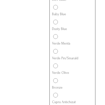
Baby Blue
Dusty Blue
Verde Mentă
Verde Pin/Smarald
Verde Olive
Bronze
Cupru Antichizat