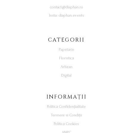
contact@diaphan.ro
Insta: diaphan.events
CATEGORII
Papetărie
Floristică
Artizan
Digital
INFORMAȚII
Politică Confidențialitate
Termeni si Condiții
Politică Cookies
ANPC